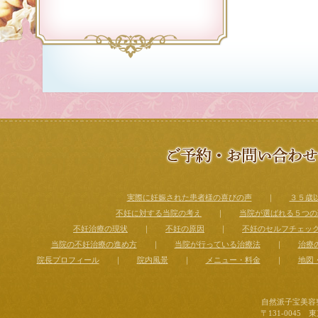
実際に妊娠された患者様の喜びの声
｜
３５歳
不妊に対する当院の考え
｜
当院が選ばれる５つの
不妊治療の現状
｜
不妊の原因
｜
不妊のセルフチェッ
当院の不妊治療の進め方
｜
当院が行っている治療法
｜
治療
院長プロフィール
｜
院内風景
｜
メニュー・料金
｜
地図
自然派子宝美容整体
〒131-0045 