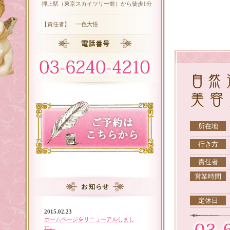
押上駅（東京スカイツリー前）から徒歩1分
【責任者】 一色大悟
所在地
行き方
責任者
営業時間
定休日