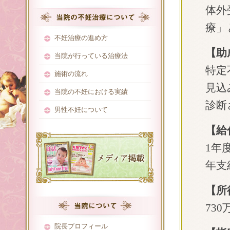
体外
療」
不妊治療の進め方
【助
当院が行っている治療法
特定
施術の流れ
見込
当院の不妊における実績
診断
男性不妊について
【給
1年
年支
【所
73
院長プロフィール