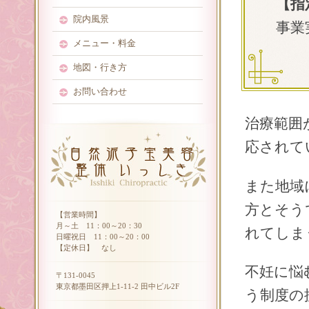
【指
院内風景
事業
メニュー・料金
地図・行き方
お問い合わせ
治療範囲
応されて
また地域
方とそう
【営業時間】
月～土 11：00～20：30
れてしま
日曜祝日 11：00～20：00
【定休日】 なし
不妊に悩
〒131-0045
東京都墨田区押上1-11-2 田中ビル2F
う制度の