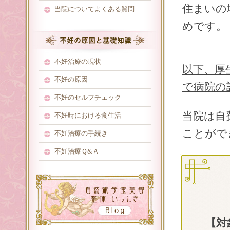
住まいの
当院についてよくある質問
めです。
不妊治療の現状
以下、厚
不妊の原因
で病院の
不妊のセルフチェック
当院は自
不妊時における食生活
ことがで
不妊治療の手続き
不妊治療Ｑ&Ａ
【対