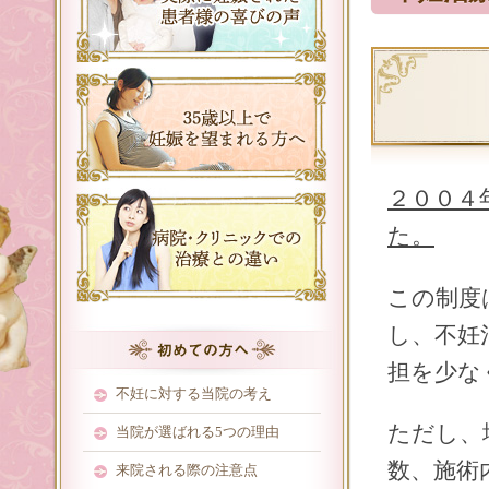
２００４
た。
この制度
し、不妊
担を少な
不妊に対する当院の考え
ただし、
当院が選ばれる5つの理由
数、施術
来院される際の注意点